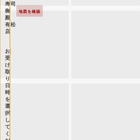
寿司
御
地図を確認
殿
有松
店
お
受
け
取
り
日
時
を
選
択
し
て
く